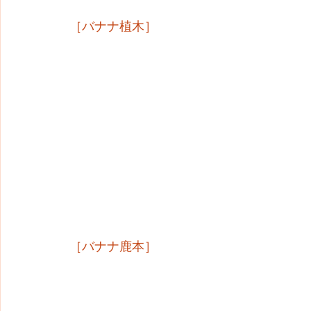
［バナナ植木］
［バナナ鹿本］