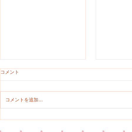
コメント
コメントを追加…
【植木】夏休
【植木】10月から冬休み前ま
での子どもたち